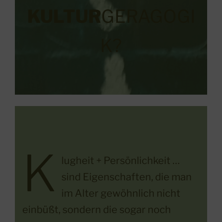
KULTUR
GERAGOGI
K?
K
lugheit + Persönlichkeit …
sind Eigenschaften, die man
im Alter gewöhnlich nicht
einbüßt, sondern die sogar noch