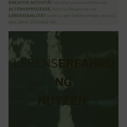
KREATIVE AKTIVITÄT
hat einen positiven Effekt auf
ALTERNSPROZESSE,
führt zur Steigerung von
LEBENSQUALITÄT
sowie zu dem Gefühl weniger allein zu
sein. (WHO 2019/AGE UK)
LEBENS
ERFAHRU
NG
NUTZEN
!