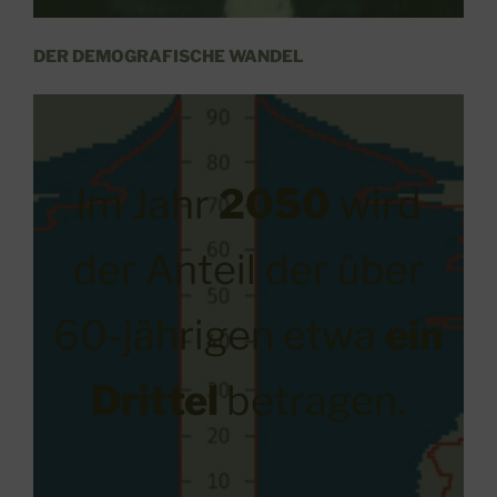
DER DEMOGRAFISCHE WANDEL
Im Jahr
2050
wird
der Anteil der über
60-jährigen etwa
ein
Drittel
betragen.