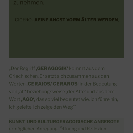
zunehmen.
CICERO
„KEINE ANGST VORM ÄLTER WERDEN
„
„Der Begriff
‚GERAGOGIK‘
kommt aus dem
Griechischen. Er setzt sich zusammen aus den
Worten
‚GERAIOS/ GERAROS‘
in der Bedeutung
von ‚alt‘ beziehungsweise ‚der Alte‘ und aus dem
Wort
‚AGO‘,
das so viel bedeutet wie, ich führe hin,
ich geleite, ich zeige den Weg‘“
KUNST- UND KULTURGERAGOGISCHE ANGEBOTE
ermöglichen Anregung, Öffnung und Reflexion