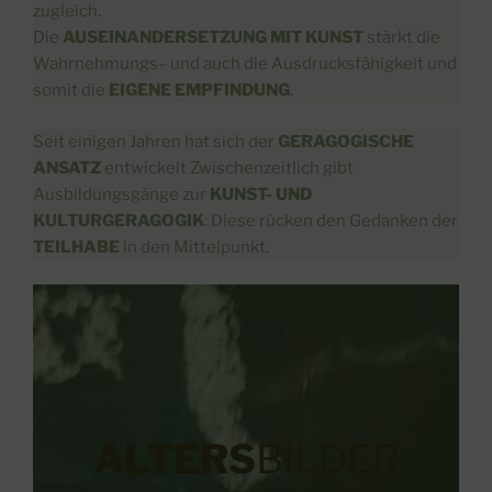
zugleich.
Die
AUSEINANDERSETZUNG MIT KUNST
stärkt die
Wahrnehmungs– und auch die Ausdrucksfähigkeit und
somit die
EIGENE EMPFINDUNG
.
Seit einigen Jahren hat sich der
GERAGOGISCHE
ANSATZ
entwickelt Zwischenzeitlich gibt
Ausbildungsgänge zur
KUNST- UND
KULTURGERAGOGIK
: Diese rücken den Gedanken der
TEILHABE
in den Mittelpunkt.
ALTERS
BILDER